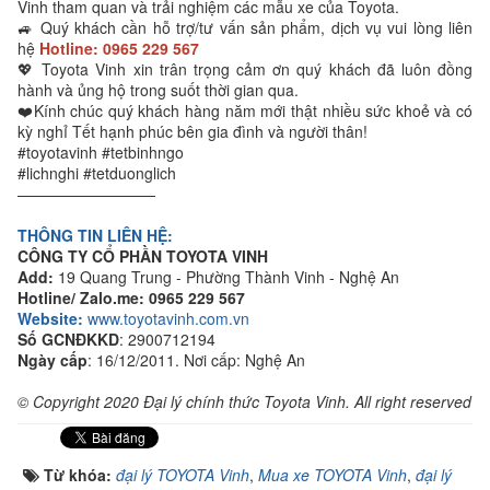
Vinh tham quan và trải nghiệm các mẫu xe của Toyota.
🚙 Quý khách cần hỗ trợ/tư vấn sản phẩm, dịch vụ vui lòng liên
hệ
Hotline: 0965 229 567
💖 Toyota Vinh xin trân trọng cảm ơn quý khách đã luôn đồng
hành và ủng hộ trong suốt thời gian qua.
❤️Kính chúc quý khách hàng năm mới thật nhiều sức khoẻ và có
kỳ nghỉ Tết hạnh phúc bên gia đình và người thân!
#toyotavinh #tetbinhngo
#lichnghi #tetduonglich
—————————
THÔNG TIN LIÊN HỆ:
CÔNG TY CỔ PHẦN TOYOTA VINH
Add:
19 Quang Trung - Phường Thành Vinh - Nghệ An
Hotline/ Zalo.me:
0965 229 567
Website:
www.toyotavinh.com.vn
Số GCNĐKKD
: 2900712194
Ngày cấp
: 16/12/2011. Nơi cấp: Nghệ An
© Copyright 2020 Đại lý chính thức Toyota Vinh. All right reserved
Từ khóa:
đại lý TOYOTA Vinh
,
Mua xe TOYOTA Vinh
,
đại lý