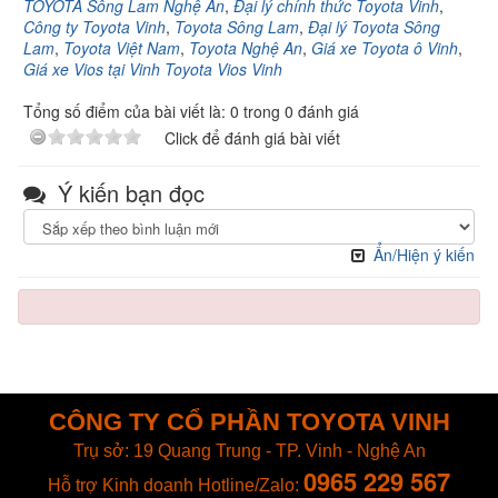
TOYOTA Sông Lam Nghệ An
,
Đại lý chính thức Toyota Vinh
,
Công ty Toyota Vinh
,
Toyota Sông Lam
,
Đại lý Toyota Sông
Lam
,
Toyota Việt Nam
,
Toyota Nghệ An
,
Giá xe Toyota ô Vinh
,
Giá xe Vios tại Vinh Toyota Vios Vinh
Tổng số điểm của bài viết là: 0 trong 0 đánh giá
Click để đánh giá bài viết
Ý kiến bạn đọc
Ẩn/Hiện ý kiến
CÔNG TY CỔ PHẦN TOYOTA VINH
Trụ sở: 19 Quang Trung - TP. Vinh - Nghệ An
0965 229 567
Hỗ trợ Kinh doanh
Hotline/Zalo: