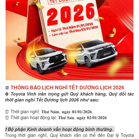
THÔNG BÁO LỊCH NGHỈ TẾT DƯƠNG LỊCH 2026
📆
⛔️
Toyota Vinh trân trọng gửi Quý khách hàng, Quý đối tác
thời gian nghỉ Tết Dương lịch 2026 như sau:
⏰ Thời gian nghỉ: 𝐓𝐡𝐮̛́ 𝐍𝐚̆𝐦, 𝐧𝐠𝐚̀𝐲 𝟎𝟏/𝟎𝟏/𝟐𝟎𝟐𝟔
⏰ Thời gian hoạt động lại: 𝐓𝐡𝐮̛́ 𝐒𝐚́𝐮, 𝐧𝐠𝐚̀𝐲 𝟎𝟐/𝟎𝟏/𝟐𝟎𝟐𝟔
❗ Bộ phận Kinh doanh vẫn hoạt động bình thường.
Trong thời gian nghỉ, Quý khách vẫn có thể đến Đại lý Toyota