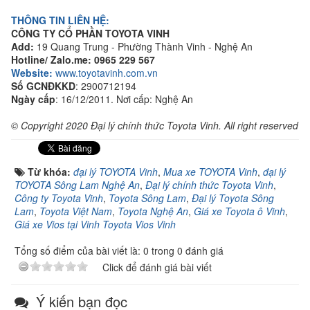
THÔNG TIN LIÊN HỆ:
CÔNG TY CỔ PHẦN TOYOTA VINH
Add:
19 Quang Trung - Phường Thành Vinh - Nghệ An
Hotline/ Zalo.me:
0965 229 567
Website:
www.toyotavinh.com.vn
Số GCNĐKKD
: 2900712194
Ngày cấp
: 16/12/2011. Nơi cấp: Nghệ An
© Copyright 2020 Đại lý chính thức Toyota Vinh. All right reserved
Từ khóa:
đại lý TOYOTA Vinh
,
Mua xe TOYOTA Vinh
,
đại lý
TOYOTA Sông Lam Nghệ An
,
Đại lý chính thức Toyota Vinh
,
Công ty Toyota Vinh
,
Toyota Sông Lam
,
Đại lý Toyota Sông
Lam
,
Toyota Việt Nam
,
Toyota Nghệ An
,
Giá xe Toyota ô Vinh
,
Giá xe Vios tại Vinh Toyota Vios Vinh
Tổng số điểm của bài viết là: 0 trong 0 đánh giá
Click để đánh giá bài viết
Ý kiến bạn đọc