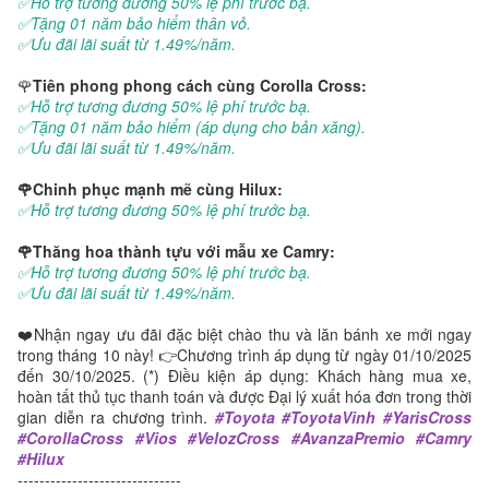
✅Hỗ trợ tương đương 50% lệ phí trước bạ.
✅Tặng 01 năm bảo hiểm thân vỏ.
✅Ưu đãi lãi suất từ 1.49%/năm.
🌹
Tiên phong phong cách cùng Corolla Cross:
✅Hỗ trợ tương đương 50% lệ phí trước bạ.
✅Tặng 01 năm bảo hiểm (áp dụng cho bản xăng).
✅Ưu đãi lãi suất từ 1.49%/năm.
🌹Chinh phục mạnh mẽ cùng Hilux:
✅Hỗ trợ tương đương 50% lệ phí trước bạ.
🌹Thăng hoa thành tựu với mẫu xe Camry:
✅Hỗ trợ tương đương 50% lệ phí trước bạ.
✅Ưu đãi lãi suất từ 1.49%/năm.
❤️Nhận ngay ưu đãi đặc biệt chào thu và lăn bánh xe mới ngay
trong tháng 10 này! 👉Chương trình áp dụng từ ngày 01/10/2025
đến 30/10/2025. (*) Điều kiện áp dụng: Khách hàng mua xe,
hoàn tất thủ tục thanh toán và được Đại lý xuất hóa đơn trong thời
gian diễn ra chương trình.
#Toyota #ToyotaVinh #YarisCross
#CorollaCross #Vios #VelozCross #AvanzaPremio #Camry
#Hilux
------------------------------