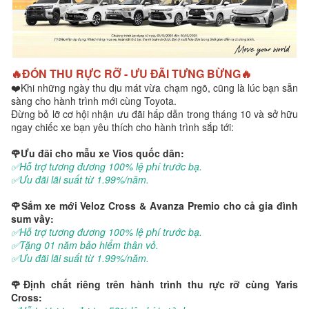
🔥ĐÓN THU RỰC RỠ - ƯU ĐÃI TƯNG BỪNG🔥
❤️Khi những ngày thu dịu mát vừa chạm ngõ, cũng là lúc bạn sẵn
sàng cho hành trình mới cùng Toyota.
Đừng bỏ lỡ cơ hội nhận ưu đãi hấp dẫn trong tháng 10 và sở hữu
ngay chiếc xe bạn yêu thích cho hành trình sắp tới:
🌹Ưu đãi cho mẫu xe Vios quốc dân:
✅Hỗ trợ tương đương 100% lệ phí trước bạ.
✅Ưu đãi lãi suất từ 1.99%/năm.
🌹Sắm xe mới Veloz Cross & Avanza Premio cho cả gia đình
sum vầy:
✅Hỗ trợ tương đương 100% lệ phí trước bạ.
✅Tặng 01 năm bảo hiểm thân vỏ.
✅Ưu đãi lãi suất từ 1.99%/năm.
🌹Định chất riêng trên hành trình thu rực rỡ cùng Yaris
Cross: