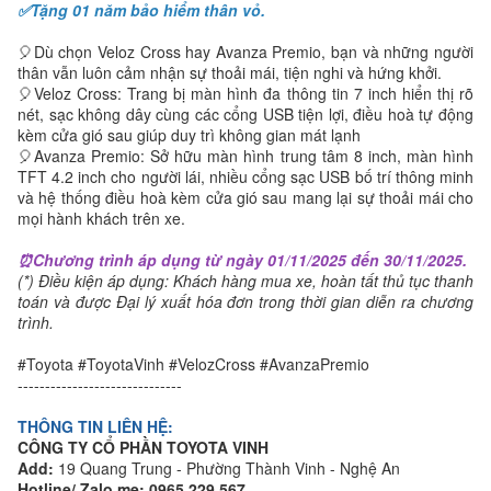
✅Tặng 01 năm bảo hiểm thân vỏ.
🎈Dù chọn Veloz Cross hay Avanza Premio, bạn và những người
thân vẫn luôn cảm nhận sự thoải mái, tiện nghi và hứng khởi.
🎈Veloz Cross: Trang bị màn hình đa thông tin 7 inch hiển thị rõ
nét, sạc không dây cùng các cổng USB tiện lợi, điều hoà tự động
kèm cửa gió sau giúp duy trì không gian mát lạnh
🎈Avanza Premio: Sở hữu màn hình trung tâm 8 inch, màn hình
TFT 4.2 inch cho người lái, nhiều cổng sạc USB bố trí thông minh
và hệ thống điều hoà kèm cửa gió sau mang lại sự thoải mái cho
mọi hành khách trên xe.
⏰Chương trình áp dụng từ ngày 01/11/2025 đến 30/11/2025.
(*) Điều kiện áp dụng: Khách hàng mua xe, hoàn tất thủ tục thanh
toán và được Đại lý xuất hóa đơn trong thời gian diễn ra chương
trình.
#Toyota #ToyotaVinh #VelozCross #AvanzaPremio
------------------------------
THÔNG TIN LIÊN HỆ:
CÔNG TY CỔ PHẦN TOYOTA VINH
Add:
19 Quang Trung - Phường Thành Vinh - Nghệ An
Hotline/ Zalo.me:
0965 229 567