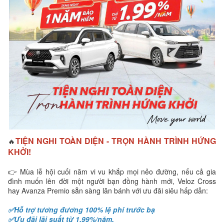
TIỆN NGHI TOÀN DIỆN - TRỌN HÀNH TRÌNH HỨNG
🔥
KHỞI!
👉 Mùa lễ hội cuối năm vi vu khắp mọi nẻo đường, nếu cả gia
đình muốn lên đời một người bạn đồng hành mới, Veloz Cross
hay Avanza Premio sẵn sàng lăn bánh với ưu đãi siêu hấp dẫn:
✅Hỗ trợ tương đương 100% lệ phí trước bạ
✅Ưu đãi lãi suất từ 1.99%/năm.