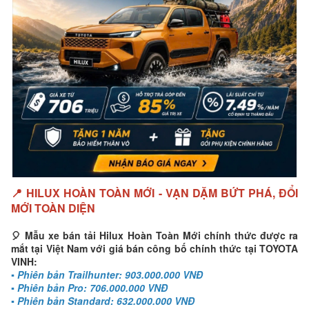
📍 HILUX HOÀN TOÀN MỚI - VẠN DẶM BỨT PHÁ, ĐỔI
MỚI TOÀN DIỆN
🎈 Mẫu xe bán tải Hilux Hoàn Toàn Mới chính thức được ra
mắt tại Việt Nam với giá bán công bố chính thức tại TOYOTA
VINH:
▪️ Phiên bản Trailhunter: 903.000.000 VNĐ
▪️ Phiên bản Pro: 706.000.000 VNĐ
▪️ Phiên bản Standard: 632.000.000 VNĐ