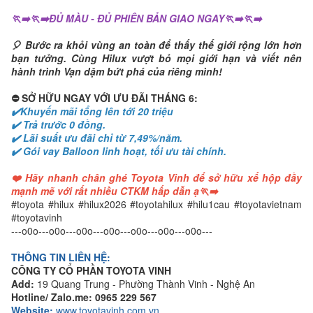
🏃‍➡️🏃‍➡️ĐỦ MÀU - ĐỦ PHIÊN BẢN GIAO NGAY🏃‍➡️🏃‍➡️
🎈 Bước ra khỏi vùng an toàn để thấy thế giới rộng lớn hơn
bạn tưởng. Cùng Hilux vượt bỏ mọi giới hạn và viết nên
hành trình Vạn dặm bứt phá của riêng mình!
⛔️ SỞ HỮU NGAY VỚI ƯU ĐÃI THÁNG 6:
✔️Khuyến mãi tổng lên tới 20 triệu
✔️ Trả trước 0 đồng.
✔️ Lãi suất ưu đãi chỉ từ 7,49%/năm.
✔️ Gói vay Balloon linh hoạt, tối ưu tài chính.
❤️ Hãy nhanh chân ghé Toyota Vinh để sở hữu xế hộp đầy
mạnh mẽ với rất nhiều CTKM hấp dẫn ạ🏃‍➡️
#toyota #hilux #hilux2026 #toyotahilux #hilu1cau #toyotavietnam
#toyotavinh
---​​​​​​​o0o--​​​​​​​-​​​​​​​o0o--​​​​​​​-​​​​​​​o0o--​​​​​​​-​​​​​​​o0o--​​​​​​​-​​​​​​​o0o--​​​​​​​-​​​​​​​o0o--​​​​​​​-​​​​​​​o0o--​​​​​​​-​​​
THÔNG TIN LIÊN HỆ:
CÔNG TY CỔ PHẦN TOYOTA VINH
Add:
19 Quang Trung - Phường Thành Vinh - Nghệ An
Hotline/ Zalo.me:
0965 229 567
Website:
www.toyotavinh.com.vn