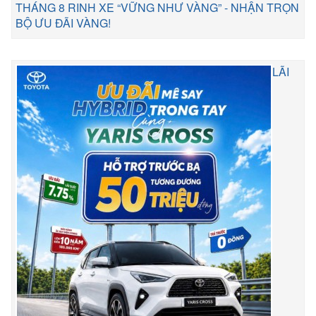
THÁNG 8 RINH XE “VỮNG NHƯ VÀNG” - NHẬN TRỌN
BỘ ƯU ĐÃI VÀNG!
LÃI