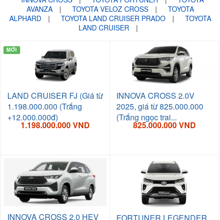
AVANZA
|
TOYOTA VELOZ CROSS
|
TOYOTA
ALPHARD
|
TOYOTA LAND CRUISER PRADO
|
TOYOTA
LAND CRUISER
|
MỚI
LAND CRUISER FJ (Giá từ
INNOVA CROSS 2.0V
1.198.000.000 (Trắng
2025, giá từ 825.000.000
+12.000.000đ)
(Trắng ngọc trai...
1.198.000.000 VND
825.000.000 VND
INNOVA CROSS 2.0 HEV
FORTUNER LEGENDER