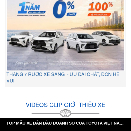
THÁNG 7 RƯỚC XE SANG - ƯU ĐÃI CHẤT, ĐÓN HÈ
VUI
VIDEOS CLIP GIỚI THIỆU XE
TOP MẪU XE DẪN ĐẦU DOANH SỐ CỦA TOYOTA VIỆT NAM TRONG 3 THẬP KỶ