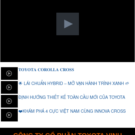
𝐓𝐎𝐘𝐎𝐓𝐀 𝐂𝐎𝐑𝐎𝐋𝐋𝐀 𝐂𝐑𝐎𝐒𝐒
🌟 LÁI CHUẨN HYBRID – MỞ VẠN HÀNH TRÌNH XANH 🌱
ĐỊNH HƯỚNG THIẾT KẾ TOÀN CẦU MỚI CỦA TOYOTA
❤️KHÁM PHÁ 4 CỰC VIỆT NAM CÙNG INNOVA CROSS