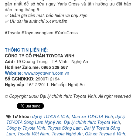
gần nhất để sở hữu ngay Yaris Cross và tận hưởng ưu đãi hấp
dẫn trong tháng 5:
✅ Giảm giá tiền mặt, bảo hiểm và phụ kiện
✅ Ưu đãi lãi suất chỉ 5,49%/năm
#Toyota #Toyotasonglam #YarisCross
------------------------------
THÔNG TIN LIÊN HỆ:
CÔNG TY CỔ PHẦN TOYOTA VINH
Add:
19 Quang Trung - TP. Vinh - Nghệ An
Hotline/ Zalo.me:
0965 229 567
Website:
www.toyotavinh.com.vn
Số GCNĐKKD
: 2900712194
Ngày cấp
: 16/12/2011. Nơi cấp: Nghệ An
© Copyright 2020 Đại lý chính thức Toyota Vinh. All right reserved
Từ khóa:
đại lý TOYOTA Vinh
,
Mua xe TOYOTA Vinh
,
đại lý
TOYOTA Sông Lam Nghệ An
,
Đại lý chính thức Toyota Vinh
,
Công ty Toyota Vinh
,
Toyota Sông Lam
,
Đại lý Toyota Sông
Lam
,
Toyota Việt Nam
,
Toyota Nghệ An
,
Giá xe Toyota ô Vinh
,