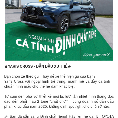
🔥YARIS CROSS - DẪN ĐẦU XU THẾ🔥
Bạn chọn xe theo gu – hay để xe thể hiện gu của bạn?
Yaris Cross với ngoại hình trẻ trung, mạnh mẽ và đầy cá tính –
chuẩn hình mẫu cho thế hệ dám khác biệt!
Từ cụm đèn pha với thiết kế mới lạ, lưới tản nhiệt hình thang độc
đáo đến phối màu 2 tone “chất chơi” – cùng doanh số dẫn đầu
phân khúc đầu năm 2025, khẳng định spotlight cho chủ sở hữu.
🎉 Bạn đã sẵn sàng Định chất riêng! Hãy liên hệ đại lý TOYOTA