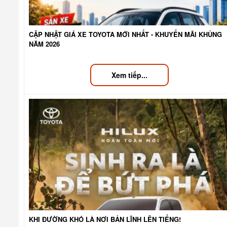
CẬP NHẬT GIÁ XE TOYOTA MỚI NHẤT - KHUYẾN MÃI KHỦNG
NĂM 2026
Xem tiếp...
KHI ĐƯỜNG KHÓ LÀ NƠI BẢN LĨNH LÊN TIẾNG!