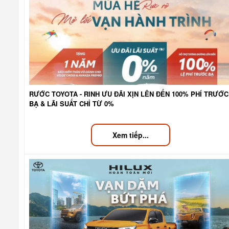
RƯỚC TOYOTA - RINH ƯU ĐÃI XỊN LÊN ĐẾN 100% PHÍ TRƯỚC
BẠ & LÃI SUẤT CHỈ TỪ 0%
Xem tiếp...