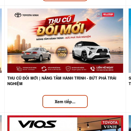
THU CŨ ĐỔI MỚI | NÂNG TẦM HÀNH TRÌNH - BỨT PHÁ TRẢI
S
NGHIỆM
Xem tiếp...