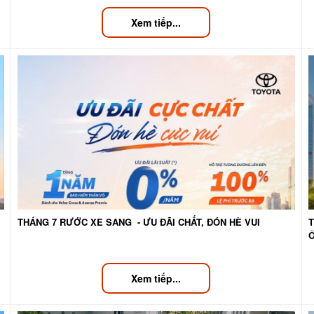
Xem tiếp...
THÁNG 7 RƯỚC XE SANG - ƯU ĐÃI CHẤT, ĐÓN HÈ VUI
T
Ô
Xem tiếp...