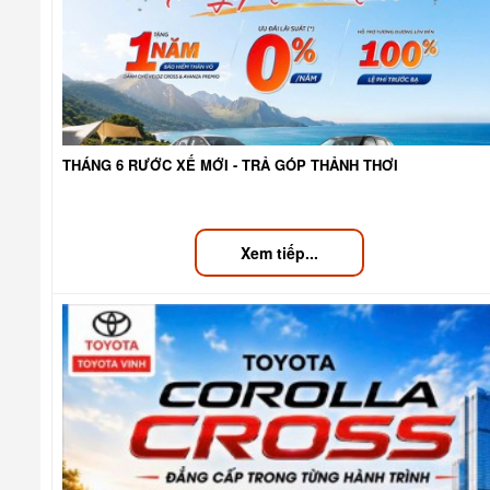
THÁNG 6 RƯỚC XẾ MỚI - TRẢ GÓP THẢNH THƠI
Xem tiếp...