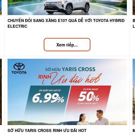
CHUYỂN ĐỔI SANG XĂNG E10? QUÁ DỄ VỚI TOYOTA HYBRID
B
ELECTRIC
Xem tiếp...
SỞ HỮU YARIS CROSS RINH ƯU ĐÃI HOT