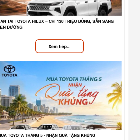
ÁN TẢI TOYOTA HILUX – CHỈ 130 TRIỆU ĐỒNG, SẴN SÀNG
LÊN ĐƯỜNG
Xem tiếp...
MUA TOYOTA THÁNG 5 - NHẬN QUÀ TẶNG KHỦNG