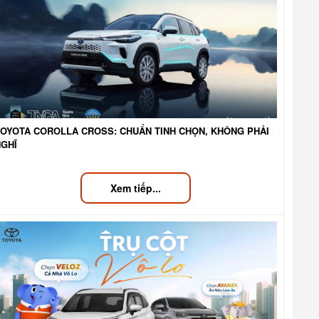
TOYOTA COROLLA CROSS: CHUẨN TINH CHỌN, KHÔNG PHẢI
NGHĨ
Xem tiếp...