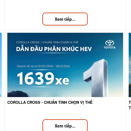
Xem tiếp...
COROLLA CROSS - CHUẨN TINH CHỌN VỊ THẾ
T
Xem tiếp...