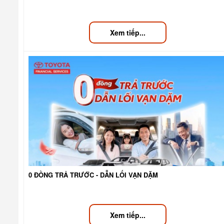
Xem tiếp...
0 ĐỒNG TRẢ TRƯỚC - DẪN LỐI VẠN DẶM
Xem tiếp...