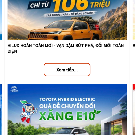
HILUX HOÀN TOÀN MỚI - VẠN DẶM BỨT PHÁ, ĐỔI MỚI TOÀN
DIỆN
Xem tiếp...