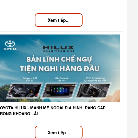
Xem tiếp...
OYOTA HILUX - MẠNH MẼ NGOÀI ĐỊA HÌNH, ĐẲNG CẤP
TRONG KHOANG LÁI
Xem tiếp...