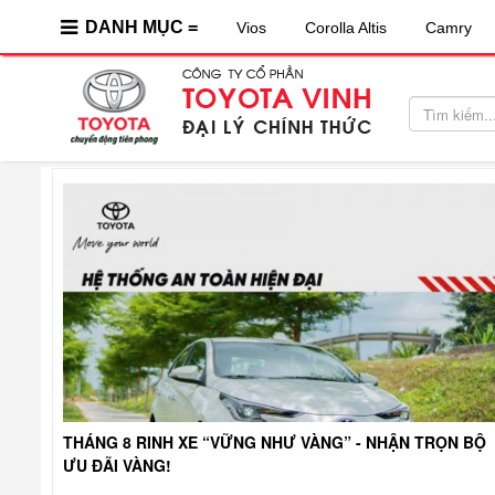
DANH MỤC =
Vios
Corolla Altis
Camry
THÁNG 8 RINH XE “VỮNG NHƯ VÀNG” - NHẬN TRỌN BỘ
ƯU ĐÃI VÀNG!