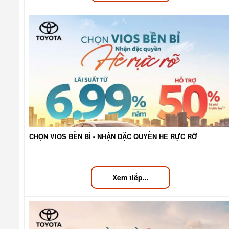
CHỌN VIOS BỀN BỈ - NHẬN ĐẶC QUYỀN HÈ RỰC RỠ
Xem tiếp...