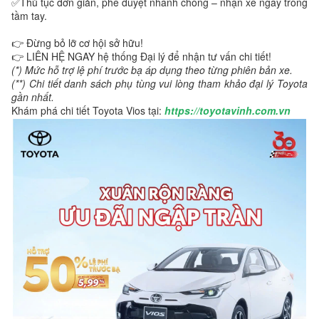
✅Thủ tục đơn giản, phê duyệt nhanh chóng – nhận xe ngay trong
tầm tay.
👉 Đừng bỏ lỡ cơ hội sở hữu!
👉 LIÊN HỆ NGAY hệ thống Đại lý để nhận tư vấn chi tiết!
(*) Mức hỗ trợ lệ phí trước bạ áp dụng theo từng phiên bản xe.
(**) Chi tiết danh sách phụ tùng vui lòng tham khảo đại lý Toyota
gần nhất.
Khám phá chi tiết Toyota Vios tại:
https://toyotavinh.com.vn