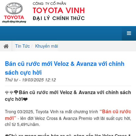
Tin Tức
Khuyến mãi
Bán cũ rước mới Veloz & Avanza với chính
sách cực hời
Thứ tư - 19/03/2025 12:12
🌹Bán cũ rước mới Veloz & Avanza với chính sách
🌹🌹
cực hời❤️
“Bán cũ rước
Trong 03/2025, Toyota Vinh ra mắt chương trình
mới”
- lên đời Veloz Cross & Avanza Premio với lãi suất cực hời,
chỉ từ 5,49%/năm.
🚘Chủ xe mong muốn bán xe cũ, nâng cấp lên Veloz Cross &