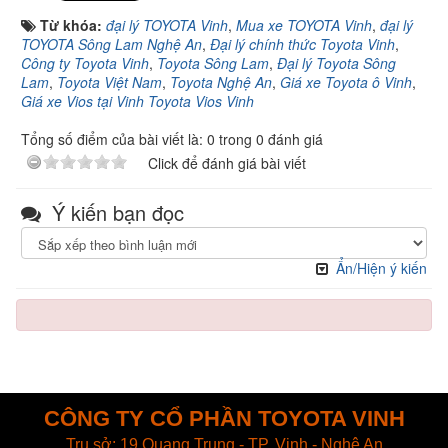
Từ khóa:
đại lý TOYOTA Vinh
,
Mua xe TOYOTA Vinh
,
đại lý
TOYOTA Sông Lam Nghệ An
,
Đại lý chính thức Toyota Vinh
,
Công ty Toyota Vinh
,
Toyota Sông Lam
,
Đại lý Toyota Sông
Lam
,
Toyota Việt Nam
,
Toyota Nghệ An
,
Giá xe Toyota ô Vinh
,
Giá xe Vios tại Vinh Toyota Vios Vinh
Tổng số điểm của bài viết là: 0 trong 0 đánh giá
Click để đánh giá bài viết
Ý kiến bạn đọc
Ẩn/Hiện ý kiến
CÔNG TY CỔ PHẦN TOYOTA VINH
Trụ sở: 19 Quang Trung - TP. Vinh - Nghệ An