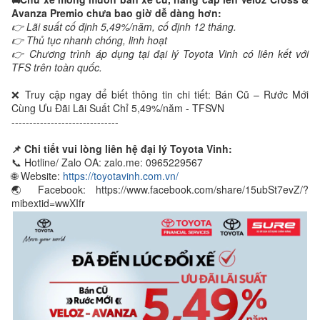
Avanza Premio chưa bao giờ dễ dàng hơn:
👉 Lãi suất cố định 5,49%/năm, cố định 12 tháng.
👉 Thủ tục nhanh chóng, linh hoạt
👉 Chương trình áp dụng tại đại lý Toyota Vinh có liên kết với
TFS trên toàn quốc.
❌ Truy cập ngay để biết thông tin chi tiết: Bán Cũ – Rước Mới
Cùng Ưu Đãi Lãi Suất Chỉ 5,49%/năm - TFSVN
------------------------------
📌 Chi tiết vui lòng liên hệ đại lý Toyota Vinh:
📞 Hotline/ Zalo OA: zalo.me: 0965229567
🌐 Website:
https://toyotavinh.com.vn/
🌏 Facebook: https://www.facebook.com/share/15ubSt7evZ/?
mibextid=wwXIfr