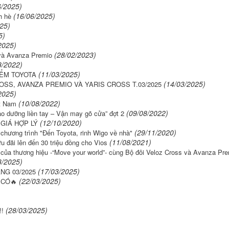
6/2025)
(16/06/2025)
h hè
25)
5)
2025)
(28/02/2023)
 và Avanza Premio
8/2022)
(11/03/2025)
IỂM TOYOTA
(14/03/2025)
OSS, AVANZA PREMIO VÀ YARIS CROSS T.03/2025
2025)
(10/08/2022)
ệt Nam
(09/08/2022)
 dưỡng liền tay – Vận may gõ cửa” đợt 2
(12/10/2020)
 GIÁ HỢP LÝ
(29/11/2020)
ương trình "Đến Toyota, rinh Wigo về nhà"
(11/08/2021)
u đãi lên đến 30 triệu đồng cho Vios
i của thương hiệu -“Move your world”- cùng Bộ đôi Veloz Cross và Avanza Pr
3/2025)
(17/03/2025)
NG 03/2025
(22/03/2025)
 CÓ🔥
(28/03/2025)
!