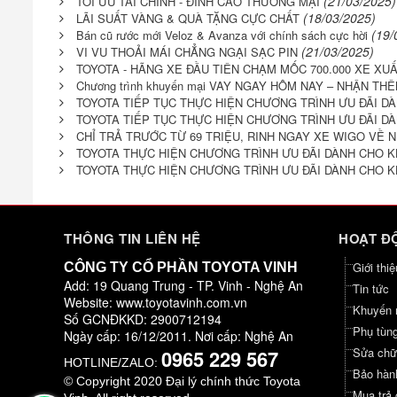
(21/03/2025)
TỐI ƯU TÀI CHÍNH - ĐỈNH CAO THƯƠNG MẠI
(18/03/2025)
LÃI SUẤT VÀNG & QUÀ TẶNG CỰC CHẤT
(19/
Bán cũ rước mới Veloz & Avanza với chính sách cực hời
(21/03/2025)
VI VU THOẢI MÁI CHẲNG NGẠI SẠC PIN
TOYOTA - HÃNG XE ĐẦU TIÊN CHẠM MỐC 700.000 XE XU
Chương trình khuyến mại VAY NGAY HÔM NAY – NHẬN TH
TOYOTA TIẾP TỤC THỰC HIỆN CHƯƠNG TRÌNH ƯU ĐÃI 
TOYOTA TIẾP TỤC THỰC HIỆN CHƯƠNG TRÌNH ƯU ĐÃI D
CHỈ TRẢ TRƯỚC TỪ 69 TRIỆU, RINH NGAY XE WIGO VỀ 
TOYOTA THỰC HIỆN CHƯƠNG TRÌNH ƯU ĐÃI DÀNH CHO 
TOYOTA THỰC HIỆN CHƯƠNG TRÌNH ƯU ĐÃI DÀNH CHO 
THÔNG TIN LIÊN HỆ
HOẠT ĐỘ
Giới thiệ
CÔNG TY CỔ PHẦN TOYOTA VINH
Add: 19 Quang Trung - TP. Vinh - Nghệ An
Tin tức
Website: www.toyotavinh.com.vn
Khuyến 
Số GCNĐKKD: 2900712194
Phụ tùng
Ngày cấp: 16/12/2011. Nơi cấp: Nghệ An
Sửa chữ
0965 229 567
HOTLINE/ZALO:
Bảo hàn
© Copyright 2020 Đại lý chính thức Toyota
Mua trả