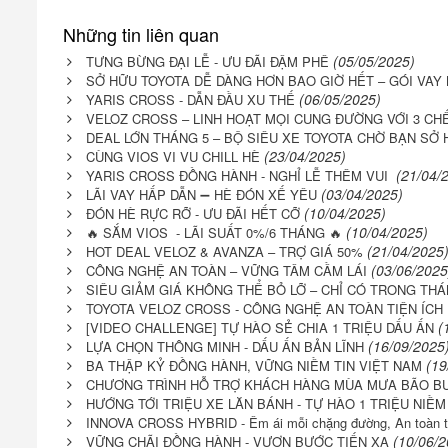
Những tin liên quan
(05/05/2025)
TƯNG BỪNG ĐẠI LỄ - ƯU ĐÃI ĐẬM PHÊ
SỞ HỮU TOYOTA DỄ DÀNG HƠN BAO GIỜ HẾT – GÓI VAY
(06/05/2025)
YARIS CROSS - DẪN ĐẦU XU THẾ
VELOZ CROSS – LINH HOẠT MỌI CUNG ĐƯỜNG VỚI 3 CHẾ
DEAL LỚN THÁNG 5 – BỘ SIÊU XE TOYOTA CHỜ BẠN SỞ 
(23/04/2025)
CÙNG VIOS VI VU CHILL HÈ
(21/04/
YARIS CROSS ĐỒNG HÀNH - NGHỈ LỄ THÊM VUI
(03/04/2025)
LÃI VAY HẤP DẪN ➖ HÈ ĐÓN XẾ YÊU
(10/04/2025)
ĐÓN HÈ RỰC RỠ - ƯU ĐÃI HẾT CỠ
(10/04/2025)
🔥 SẮM VIOS - LÃI SUẤT 0%/6 THÁNG 🔥
(21/04/2025
HOT DEAL VELOZ & AVANZA – TRỢ GIÁ 50%
(03/06/2025
CÔNG NGHỆ AN TOÀN – VỮNG TÂM CẦM LÁI
SIÊU GIẢM GIÁ KHÔNG THỂ BỎ LỠ – CHỈ CÓ TRONG THÁ
TOYOTA VELOZ CROSS - CÔNG NGHỆ AN TOÀN TIỆN ÍCH
(
[VIDEO CHALLENGE] TỰ HÀO SẺ CHIA 1 TRIỆU DẤU ẤN
(16/09/2025
LỰA CHỌN THÔNG MINH - DẤU ẤN BẢN LĨNH
(19
BA THẬP KỶ ĐỒNG HÀNH, VỮNG NIỀM TIN VIỆT NAM
CHƯƠNG TRÌNH HỖ TRỢ KHÁCH HÀNG MÙA MƯA BÃO BU
HƯỚNG TỚI TRIỆU XE LĂN BÁNH - TỰ HÀO 1 TRIỆU NIỀM
INNOVA CROSS HYBRID - Êm ái mỗi chặng đường, An toàn t
(10/06/2
VỮNG CHÃI ĐỒNG HÀNH - VƯƠN BƯỚC TIẾN XA