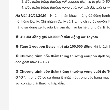
Bốc thăm trúng thưởng với coupon dịch vụ trị giá từ 5
Bốc thăm trúng thưởng vòng cuối với giải đặc biệt là 
Hà Nội, 10/09/2020
– Nhằm tri ân khách hàng đã đồng hành c
hệ thống Đại lý, Chi nhánh đại lý và Trạm dịch vụ ủy quyền 
hàng sử dụng xe Toyota khi làm dịch vụ tại hệ thống đại lý 
❶
Ưu đãi đồng giá 69.000/lít dầu động cơ Toyota
❷
T
ặng 1
coupon
Esteem
trị giá
100.000 đồng
khi khách 
❸
Chương trình bốc thăm trúng thưởng coupon dịch vụ 
bao gồm thuế GTGT)
❹
Chương trình bốc thăm trúng thưởng vòng cuối do T
GTGT)
, trong đó có sử dụng ít nhất một trong các hạng m
với cơ cấu giải thưởng hấp dẫn: