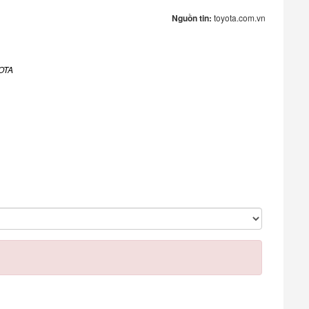
Nguồn tin:
toyota.com.vn
YOTA