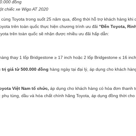
00.000 đồng
một chiếc xe Wigo AT 2020
ùng Toyota trong suốt 25 năm qua, đồng thời hỗ trợ khách hàng khi dị
Toyota trên toàn quốc thực hiện chương trình ưu đãi
“Đến Toyota, Rin
Toyota trên toàn quốc sẽ nhận được nhiều ưu đãi hấp dẫn:
hàng thay 1 lốp Bridgestone ≥ 17 inch hoặc 2 lốp Bridgestone ≤ 16 inc
trị giá từ 500.000 đồng
hàng ngày tại đại lý, áp dụng cho khách hàn
oyota Việt Nam tổ chức,
áp dụng cho khách hàng có hóa đơn thanh t
ục: phụ tùng, dầu và hóa chất chính hãng Toyota, áp dụng đồng thời c