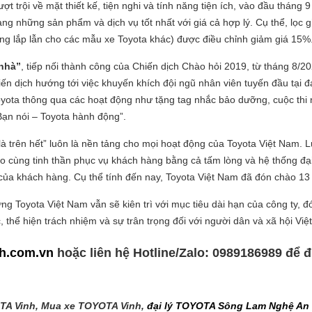
t trội về mặt thiết kế, tiện nghi và tính năng tiện ích, vào đầu tháng
ng những sản phẩm và dịch vụ tốt nhất với giá cả hợp lý. Cụ thể, lọc 
ông lắp lẫn cho các mẫu xe Toyota khác) được điều chỉnh giảm giá 15%
 nhà”
, tiếp nối thành công của Chiến dịch Chào hỏi 2019, từ tháng 8/20
hiến dịch hướng tới việc khuyến khích đội ngũ nhân viên tuyến đầu tại 
 Toyota thông qua các hoạt động như tặng tag nhắc bảo dưỡng, cuộc thi 
“Bạn nói – Toyota hành động”.
là trên hết” luôn là nền tảng cho mọi hoạt động của Toyota Việt Nam. Lu
 cùng tinh thần phục vụ khách hàng bằng cả tấm lòng và hệ thống đại 
của khách hàng. Cụ thể tính đến nay, Toyota Việt Nam đã đón chào 13 t
ng Toyota Việt Nam vẫn sẽ kiên trì với mục tiêu dài hạn của công ty, 
thể hiện trách nhiệm và sự trân trọng đối với người dân và xã hội Việ
nh.com.vn
hoặc liên hệ Hotline/Zalo:
0989186989
để đ
OTA Vinh, Mua xe TOYOTA Vinh,
đại lý TOYOTA Sông Lam Nghệ An