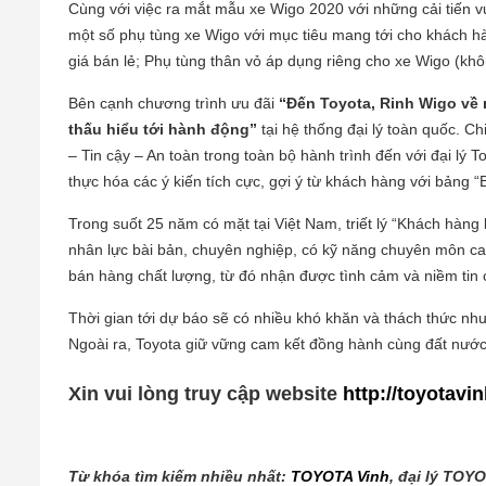
Cùng với việc ra mắt mẫu xe Wigo 2020 với những cải tiến vượ
một số phụ tùng xe Wigo với mục tiêu mang tới cho khách hà
giá bán lẻ; Phụ tùng thân vỏ áp dụng riêng cho xe Wigo (kh
Bên cạnh chương trình ưu đãi
“Đến Toyota, Rinh Wigo về
thấu hiểu tới hành động”
tại hệ thống đại lý toàn quốc. C
– Tin cậy – An toàn trong toàn bộ hành trình đến với đại lý
thực hóa các ý kiến tích cực, gợi ý từ khách hàng với bảng 
Trong suốt 25 năm có mặt tại Việt Nam, triết lý “Khách hàng 
nhân lực bài bản, chuyên nghiệp, có kỹ năng chuyên môn cao
bán hàng chất lượng, từ đó nhận được tình cảm và niềm tin 
Thời gian tới dự báo sẽ có nhiều khó khăn và thách thức như
Ngoài ra, Toyota giữ vững cam kết đồng hành cùng đất nước, 
Xin vui lòng truy cập website
http://toyotavi
Từ khóa tìm kiếm nhiều nhất:
TOYOTA Vinh
, đại lý TOY