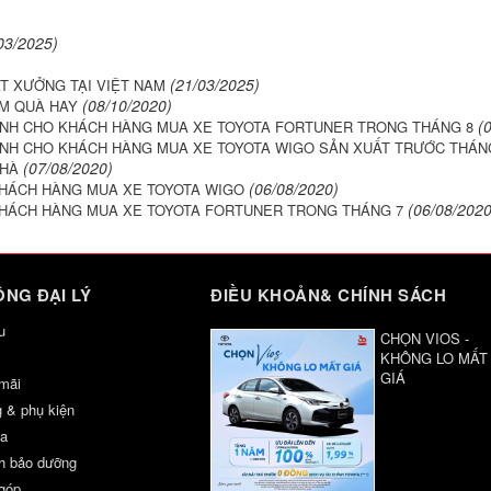
03/2025)
(21/03/2025)
ẤT XƯỞNG TẠI VIỆT NAM
(08/10/2020)
ÊM QUÀ HAY
(
DÀNH CHO KHÁCH HÀNG MUA XE TOYOTA FORTUNER TRONG THÁNG 8
ÀNH CHO KHÁCH HÀNG MUA XE TOYOTA WIGO SẢN XUẤT TRƯỚC THÁNG
(07/08/2020)
NHÀ
(06/08/2020)
KHÁCH HÀNG MUA XE TOYOTA WIGO
(06/08/2020
KHÁCH HÀNG MUA XE TOYOTA FORTUNER TRONG THÁNG 7
NG ĐẠI LÝ
ĐIỀU KHOẢN& CHÍNH SÁCH
u
CHỌN VIOS -
KHÔNG LO MẤT
GIÁ
mãi
 & phụ kiện
a
h bảo dưỡng
 góp