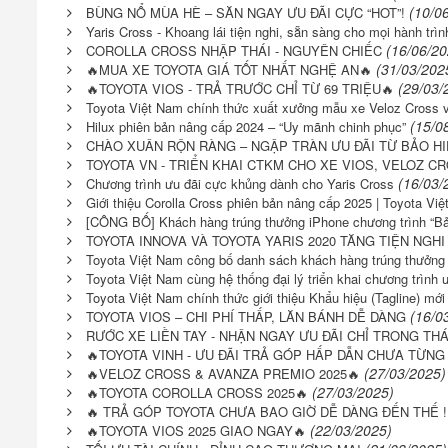
(10/0
BÙNG NỔ MÙA HÈ – SĂN NGAY ƯU ĐÃI CỰC “HOT”!
Yaris Cross - Khoang lái tiện nghi, sẵn sàng cho mọi hành trìn
(16/06/20
COROLLA CROSS NHẬP THÁI - NGUYÊN CHIẾC
(31/03/202
🔥MUA XE TOYOTA GIÁ TỐT NHẤT NGHỆ AN🔥
(29/03/
🔥TOYOTA VIOS - TRẢ TRƯỚC CHỈ TỪ 69 TRIỆU🔥
Toyota Việt Nam chính thức xuất xưởng mẫu xe Veloz Cross
(15/0
Hilux phiên bản nâng cấp 2024 – “Uy mãnh chinh phục”
CHÀO XUÂN RỘN RÀNG – NGẬP TRÀN ƯU ĐÃI TỪ BẢO H
TOYOTA VN - TRIỂN KHAI CTKM CHO XE VIOS, VELOZ CR
(16/03/
Chương trình ưu đãi cực khủng dành cho Yaris Cross
Giới thiệu Corolla Cross phiên bản nâng cấp 2025 | Toyota Vi
[CÔNG BỐ] Khách hàng trúng thưởng iPhone chương trình “Bảo
TOYOTA INNOVA VÀ TOYOTA YARIS 2020 TĂNG TIỆN NGHI
Toyota Việt Nam công bố danh sách khách hàng trúng thưởng ch
Toyota Việt Nam cùng hệ thống đại lý triển khai chương trình ư
Toyota Việt Nam chính thức giới thiệu Khẩu hiệu (Tagline) mớ
(16/0
TOYOTA VIOS – CHI PHÍ THẤP, LĂN BÁNH DỄ DÀNG
RƯỚC XE LIỀN TAY - NHẬN NGAY ƯU ĐÃI CHỈ TRONG THÁ
🔥TOYOTA VINH - ƯU ĐÃI TRẢ GÓP HẤP DẪN CHƯA TỪNG
(27/03/2025)
🔥VELOZ CROSS & AVANZA PREMIO 2025🔥
(27/03/2025)
🔥TOYOTA COROLLA CROSS 2025🔥
🔥 TRẢ GÓP TOYOTA CHƯA BAO GIỜ DỄ DÀNG ĐẾN THẾ !!
(22/03/2025)
🔥TOYOTA VIOS 2025 GIAO NGAY🔥