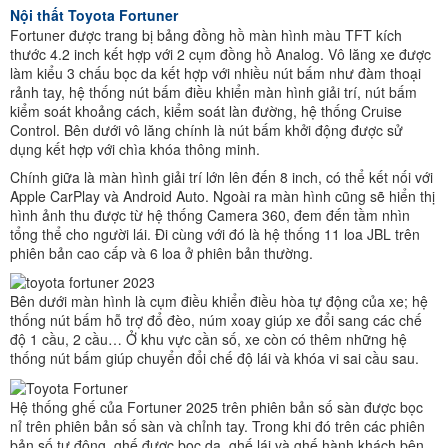
Nội thất Toyota Fortuner
Fortuner được trang bị bảng đồng hồ màn hình màu TFT kích
thước 4.2 inch kết hợp với 2 cụm đồng hồ Analog. Vô lăng xe được
làm kiểu 3 chấu bọc da kết hợp với nhiều nút bấm như đàm thoại
rảnh tay, hệ thống nút bấm điều khiển màn hình giải trí, nút bấm
kiểm soát khoảng cách, kiểm soát làn đường, hệ thống Cruise
Control. Bên dưới vô lăng chính là nút bấm khởi động được sử
dụng kết hợp với chìa khóa thông minh.
Chính giữa là màn hình giải trí lớn lên đến 8 inch, có thể kết nối với
Apple CarPlay và Android Auto. Ngoài ra màn hình cũng sẽ hiển thị
hình ảnh thu được từ hệ thống Camera 360, đem đến tầm nhìn
tổng thể cho người lái. Đi cùng với đó là hệ thống 11 loa JBL trên
phiên bản cao cấp và 6 loa ở phiên bản thường.
Bên dưới màn hình là cụm điều khiển điều hòa tự động của xe; hệ
thống nút bấm hỗ trợ đổ đèo, núm xoay giúp xe đổi sang các chế
độ 1 cầu, 2 cầu… Ở khu vực cần số, xe còn có thêm những hệ
thống nút bấm giúp chuyển đổi chế độ lái và khóa vi sai cầu sau.
Hệ thống ghế của Fortuner 2025 trên phiên bản số sàn được bọc
nỉ trên phiên bản số sàn và chỉnh tay. Trong khi đó trên các phiên
bản số tự động, ghế được bọc da, ghế lái và ghế hành khách bên