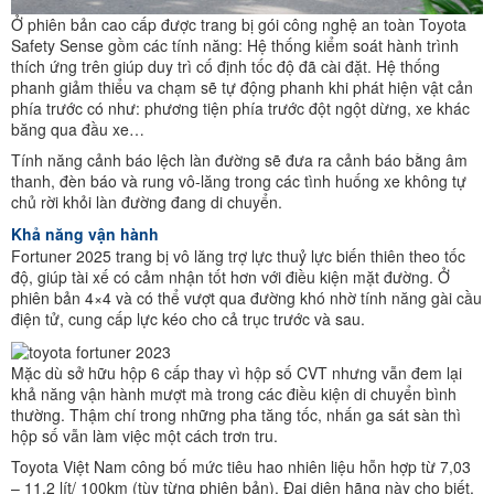
Ở phiên bản cao cấp được trang bị gói công nghệ an toàn Toyota
Safety Sense gồm các tính năng: Hệ thống kiểm soát hành trình
thích ứng trên giúp duy trì cố định tốc độ đã cài đặt. Hệ thống
phanh giảm thiểu va chạm sẽ tự động phanh khi phát hiện vật cản
phía trước có như: phương tiện phía trước đột ngột dừng, xe khác
băng qua đầu xe…
Tính năng cảnh báo lệch làn đường sẽ đưa ra cảnh báo bằng âm
thanh, đèn báo và rung vô-lăng trong các tình huống xe không tự
chủ rời khỏi làn đường đang di chuyển.
Khả năng vận hành
Fortuner 2025 trang bị vô lăng trợ lực thuỷ lực biến thiên theo tốc
độ, giúp tài xế có cảm nhận tốt hơn với điều kiện mặt đường. Ở
phiên bản 4×4 và có thể vượt qua đường khó nhờ tính năng gài cầu
điện tử, cung cấp lực kéo cho cả trục trước và sau.
Mặc dù sở hữu hộp 6 cấp thay vì hộp số CVT nhưng vẫn đem lại
khả năng vận hành mượt mà trong các điều kiện di chuyển bình
thường. Thậm chí trong những pha tăng tốc, nhấn ga sát sàn thì
hộp số vẫn làm việc một cách trơn tru.
Toyota Việt Nam công bố mức tiêu hao nhiên liệu hỗn hợp từ 7,03
– 11,2 lít/ 100km (tùy từng phiên bản). Đại diện hãng này cho biết,