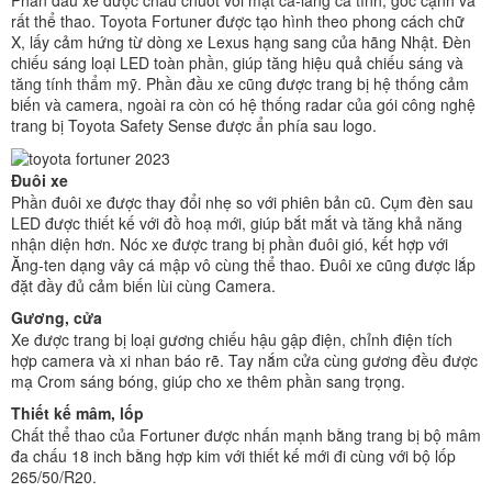
rất thể thao. Toyota Fortuner được tạo hình theo phong cách chữ
X, lấy cảm hứng từ dòng xe Lexus hạng sang của hãng Nhật. Đèn
chiếu sáng loại LED toàn phần, giúp tăng hiệu quả chiếu sáng và
tăng tính thẩm mỹ. Phần đầu xe cũng được trang bị hệ thống cảm
biến và camera, ngoài ra còn có hệ thống radar của gói công nghệ
trang bị Toyota Safety Sense được ẩn phía sau logo.
Đuôi xe
Phần đuôi xe được thay đổi nhẹ so với phiên bản cũ. Cụm đèn sau
LED được thiết kế với đồ hoạ mới, giúp bắt mắt và tăng khả năng
nhận diện hơn. Nóc xe được trang bị phần đuôi gió, kết hợp với
Ăng-ten dạng vây cá mập vô cùng thể thao. Đuôi xe cũng được lắp
đặt đầy đủ cảm biến lùi cùng Camera.
Gương, cửa
Xe được trang bị loại gương chiếu hậu gập điện, chỉnh điện tích
hợp camera và xi nhan báo rẽ. Tay nắm cửa cùng gương đều được
mạ Crom sáng bóng, giúp cho xe thêm phần sang trọng.
Thiết kế mâm, lốp
Chất thể thao của Fortuner được nhấn mạnh bằng trang bị bộ mâm
đa chấu 18 inch bằng hợp kim với thiết kế mới đi cùng với bộ lốp
265/50/R20.