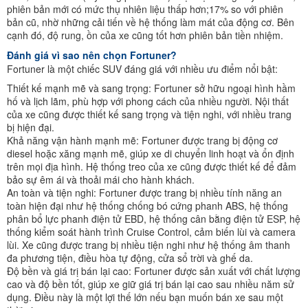
phiên bản mới có mức thụ nhiên liệu thấp hơn;17% so với phiên
bản cũ, nhờ những cải tiến về hệ thống làm mát của động cơ. Bên
cạnh đó, độ rung, ồn của xe cũng tốt hơn phiên bản tiền nhiệm.
Đánh giá vì sao nên chọn Fortuner?
Fortuner là một chiếc SUV đáng giá với nhiều ưu điểm nổi bật:
Thiết kế mạnh mẽ và sang trọng: Fortuner sở hữu ngoại hình hầm
hố và lịch lãm, phù hợp với phong cách của nhiều người. Nội thất
của xe cũng được thiết kế sang trọng và tiện nghi, với nhiều trang
bị hiện đại.
Khả năng vận hành mạnh mẽ: Fortuner được trang bị động cơ
diesel hoặc xăng mạnh mẽ, giúp xe di chuyển linh hoạt và ổn định
trên mọi địa hình. Hệ thống treo của xe cũng được thiết kế để đảm
bảo sự êm ái và thoải mái cho hành khách.
An toàn và tiện nghi: Fortuner được trang bị nhiều tính năng an
toàn hiện đại như hệ thống chống bó cứng phanh ABS, hệ thống
phân bổ lực phanh điện tử EBD, hệ thống cân bằng điện tử ESP, hệ
thống kiểm soát hành trình Cruise Control, cảm biến lùi và camera
lùi. Xe cũng được trang bị nhiều tiện nghi như hệ thống âm thanh
đa phương tiện, điều hòa tự động, cửa sổ trời và ghế da.
Độ bền và giá trị bán lại cao: Fortuner được sản xuất với chất lượng
cao và độ bền tốt, giúp xe giữ giá trị bán lại cao sau nhiều năm sử
dụng. Điều này là một lợi thế lớn nếu bạn muốn bán xe sau một