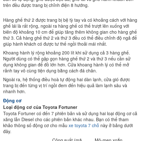
trên đều được trang bị chỉnh điện 8 hướng.
Hàng ghế thứ 2 được trang bị bệ tỳ tay và có khoảng cách với hàng
ghế lái là rất rộng, ngoài ra hàng ghế có thể trượt lên xuống với
biên độ khoảng 10 cm để giúp tăng thêm không gian cho hàng ghế
thứ 3. Cả hàng ghế thứ 2 và thứ 3 đều có thể điều chỉnh độ ngả để
giúp hành khách có được tư thế ngồi thoải mái nhất.
Khoang hành lý rộng khoảng 200 lít khi sử dụng cả 3 hàng ghế.
Người dùng có thể gập gọn hàng ghế thứ 2 và thứ 3 nếu cần sử
dụng không gian để đồ lớn hơn. Cửa khoang hành lý có thể mở
rảnh tay vô cùng tiện dụng bằng cách đá chân.
Ngoài ra, hệ thống điều hoà tự động hai dàn lạnh, cửa gió được
trang bị đến từng vị trí ngồi đem đến hiệu quả làm lạnh sâu và
nhanh hơn.
Động cơ
Loại động cơ của Toyota Fortuner
Toyota Fortuner có đến 7 phiên bản và sử dụng hai loại động cơ cả
xăng lẫn Diesel cho các phiên bản khác nhau. Bạn có thể tham
khảo thông số động cơ cho mẫu
xe toyota 7 chỗ
này ở bảng dưới
đây.
Công suất (mã
Mô-men xoắn