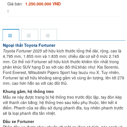
Giá bán:
1.250.000.000 VND
:
Ngoại thất Toyota Fortuner
Toyota Fortuner 2025
sở hữu kích thước tổng thể dài, rộng, cao là
4.795 mm, 1.855 mm và 1.835 mm; chiều dài cơ sở ở mức 2.745
mm. Có thể nói Fortuner sở hữu kích thước khiêm tốn nhất trong
phân khúc SUV hạng D so với các đối thủ;khác như: Kia Sorento,
Ford Everest, Mitsubishi Pajero Sport hay Isuzu mu-X. Tuy nhiên,
Fortuner lại sở hữu khoảng sáng gầm vô cùng ấn tượng, lên tới 279
mm, cao hơn hẳn so với các đối thủ.
Khung gầm, hệ thống treo
Mẫu xe này được trang bị hệ thống treo trước độc lập, tay đòn kép
với thanh cân bằng; hệ thống treo sau kiểu phụ thuộc, liên kết 4
điểm. Phanh của xe đều sử dụng phanh đĩa, tuy nhiên phanh trước
sẽ là loại phanh đĩa tản nhiệt.
Đầu xe Fortuner
Phần đầu xe được chau chuốt với mặt ca-lăng cá tính, góc cạnh và