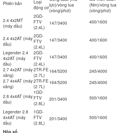
Loại
Phiên bản
lực)/vòng tua
(Nm)/vòng tua
động cơ
(vòng/phút)
(vòng/phút)
2GD-
2.4 4x2MT
FTV
400/1600
147/3400
(máy dầu)
(2.4L)
2GD-
2.4 4x2AT (máy
147/3400
400/1600
FTV
dầu)
(2.4L)
Legender 2.4
2GD-
147/3400
400/1600
4x2AT (máy
FTV
dầu)
(2.4L)
2.7 4x2AT (máy
2TR-FE
164/5200
245/4000
xăng)
(2.7L)
2.7 4x4AT (máy
2TR-FE
164/5200
245/4000
xăng)
(2.7L)
1GD-
2.8 4x4AT (máy
FTV
500/1600
201/3400
dầu)
(2.8L)
Legender 2.8
1GD-
4x4AT (máy
FTV
500/1600
201/3400
dầu)
(2.8L)
Hộp số