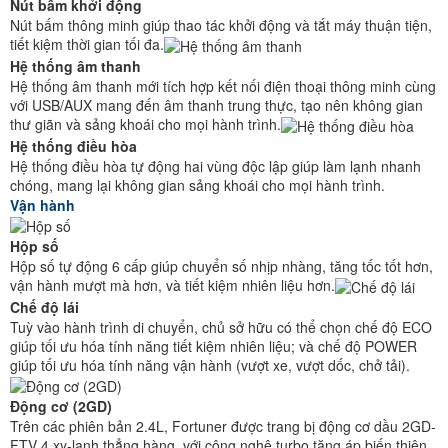
Nút bấm khởi động
Nút bấm thông minh giúp thao tác khởi động và tắt máy thuận tiện,
tiết kiệm thời gian tối đa.
Hệ thống âm thanh
Hệ thống âm thanh mới tích hợp kết nối điện thoại thông minh cùng
với USB/AUX mang đến âm thanh trung thực, tạo nên không gian
thư giãn và sảng khoái cho mọi hành trình.
Hệ thống điều hòa
Hệ thống điều hòa tự động hai vùng độc lập giúp làm lạnh nhanh
chóng, mang lại không gian sảng khoái cho mọi hành trình.
Vận hành
Hộp số
Hộp số tự động 6 cấp giúp chuyển số nhịp nhàng, tăng tốc tốt hơn,
vận hành mượt mà hơn, và tiết kiệm nhiên liệu hơn.
Chế độ lái
Tuỳ vào hành trình di chuyển, chủ sở hữu có thể chọn chế độ ECO
giúp tối ưu hóa tính năng tiết kiệm nhiên liệu; và chế độ POWER
giúp tối ưu hóa tính năng vận hành (vượt xe, vượt dốc, chở tải).
Động cơ (2GD)
Trên các phiên bản 2.4L, Fortuner được trang bị động cơ dầu 2GD-
FTV 4 xy-lanh thẳng hàng, với công nghệ turbo tăng áp biến thiên.