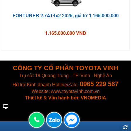
FORTUNER 2.7AT4x2 2025, giá từ 1.165.000.000
1.165.000.000 VND
CÔNG TY CỔ PHẦN TOYOTA VINH
Trụ sở: 19 Quang Trung - TP. Vinh - Nghệ An
0965 229 567
Hỗ trợ Kinh doanh
Hotline/Zalo:
Website: www.toyotavinh.com.vn
Thiết kế & Vận hành bởi: VNOMEDIA