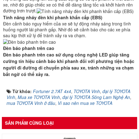
xe, nhờ đó giúp chiếc xe có thể dễ dàng tăng tốc và khởi hành rên
đường trơn trượt.
Tính năng nháy đèn khi phanh khẩn cấp (EBS)
Đèn cảnh báo nguy hiểm của xe sẽ tự động nháy sáng trong tình
huống người lái phanh gấp. Nhờ đó sẽ cảnh báo cho các xe phía
sau kịp thời xử lý để tránh xảy ra va chạm.
Đèn báo phanh trên cao
Đèn báo phanh trên cao sử dụng công nghệ LED giúp tăng
cường tín hiệu cảnh báo khi phanh đối với phương tiện hoặc
người đi đường di chuyển phía sau xe, tránh những va chạm
bất ngờ có thể xảy ra.
Từ khóa:
Fortuner 2.7AT 4x4
,
TOYOTA Vinh
,
đại lý TOYOTA
Vinh
,
Mua xe TOYOTA Vinh
,
đại lý TOYOTA Sông Lam Nghệ An
,
mua TOYOTA Vinh ở đâu
,
Vì sao nên mua xe TOYOTA
SẢN PHẨM CÙNG LOẠI