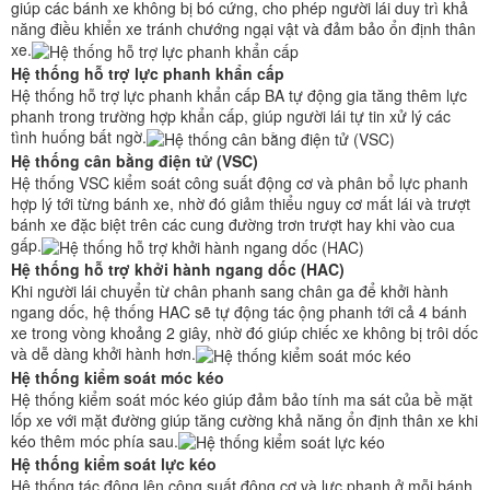
giúp các bánh xe không bị bó cứng, cho phép người lái duy trì khả
năng điều khiển xe tránh chướng ngại vật và đảm bảo ổn định thân
xe.
Hệ thống hỗ trợ lực phanh khẩn cấp
Hệ thống hỗ trợ lực phanh khẩn cấp BA tự động gia tăng thêm lực
phanh trong trường hợp khẩn cấp, giúp người lái tự tin xử lý các
tình huống bất ngờ.
Hệ thống cân bằng điện tử (VSC)
Hệ thống VSC kiểm soát công suất động cơ và phân bổ lực phanh
hợp lý tới từng bánh xe, nhờ đó giảm thiểu nguy cơ mất lái và trượt
bánh xe đặc biệt trên các cung đường trơn trượt hay khi vào cua
gấp.
Hệ thống hỗ trợ khởi hành ngang dốc (HAC)
Khi người lái chuyển từ chân phanh sang chân ga để khởi hành
ngang dốc, hệ thống HAC sẽ tự động tác ộng phanh tới cả 4 bánh
xe trong vòng khoảng 2 giây, nhờ đó giúp chiếc xe không bị trôi dốc
và dễ dàng khởi hành hơn.
Hệ thống kiểm soát móc kéo
Hệ thống kiểm soát móc kéo giúp đảm bảo tính ma sát của bề mặt
lốp xe với mặt đường giúp tăng cường khả năng ổn định thân xe khi
kéo thêm móc phía sau.
Hệ thống kiểm soát lực kéo
Hệ thống tác động lên công suất động cơ và lực phanh ở mỗi bánh