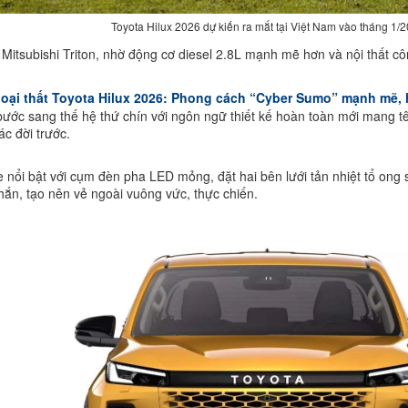
Toyota Hilux 2026 dự kiến ra mắt tại Việt Nam vào tháng 1/
Mitsubishi Triton, nhờ động cơ diesel 2.8L mạnh mẽ hơn và nội thất c
goại thất Toyota Hilux 2026: Phong cách “Cyber Sumo” mạnh mẽ, 
bước sang thế hệ thứ chín với ngôn ngữ thiết kế hoàn toàn mới mang tên
ác đời trước.
 nổi bật với cụm đèn pha LED mỏng, đặt hai bên lưới tản nhiệt tổ ong
ắn, tạo nên vẻ ngoài vuông vức, thực chiến.