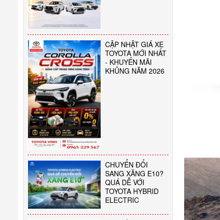
CẬP NHẬT GIÁ XE
TOYOTA MỚI NHẤT
- KHUYẾN MÃI
KHỦNG NĂM 2026
CHUYỂN ĐỔI
SANG XĂNG E10?
QUÁ DỄ VỚI
TOYOTA HYBRID
ELECTRIC