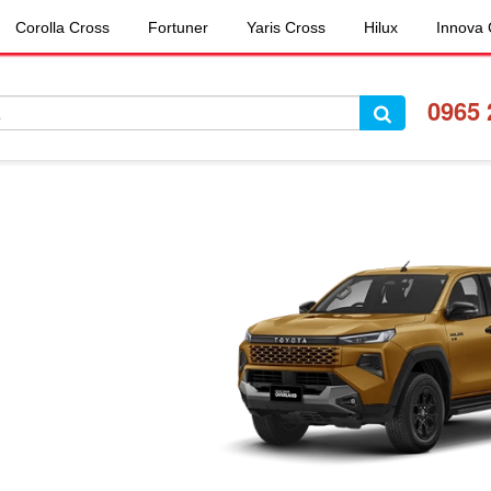
Corolla Cross
Fortuner
Yaris Cross
Hilux
Innova 
09
65 