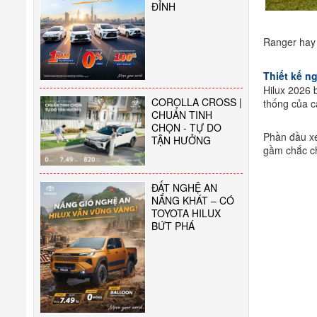
ĐỈNH
Ranger hay 
Thiết kế n
Hilux 2026 
COROLLA CROSS |
thống của c
CHUẨN TINH
CHỌN - TỰ DO
Phần đầu xe
TẬN HƯỞNG
gầm chắc ch
ĐẤT NGHỆ AN
NẮNG KHÁT – CÓ
TOYOTA HILUX
BỨT PHÁ