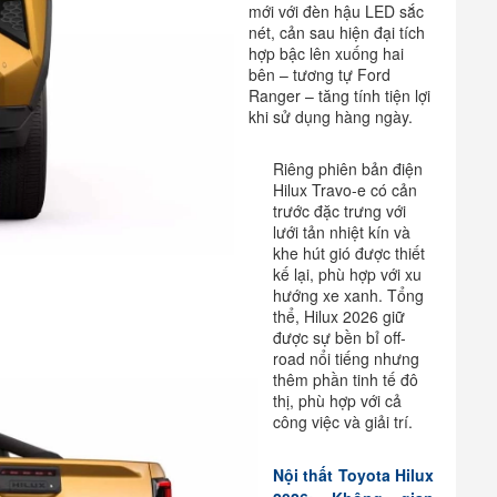
mới với đèn hậu LED sắc
nét, cản sau hiện đại tích
hợp bậc lên xuống hai
bên – tương tự Ford
Ranger – tăng tính tiện lợi
khi sử dụng hàng ngày.
Riêng phiên bản điện
Hilux Travo-e có cản
trước đặc trưng với
lưới tản nhiệt kín và
khe hút gió được thiết
kế lại, phù hợp với xu
hướng xe xanh. Tổng
thể, Hilux 2026 giữ
được sự bền bỉ off-
road nổi tiếng nhưng
thêm phần tinh tế đô
thị, phù hợp với cả
công việc và giải trí.
Nội thất Toyota Hilux