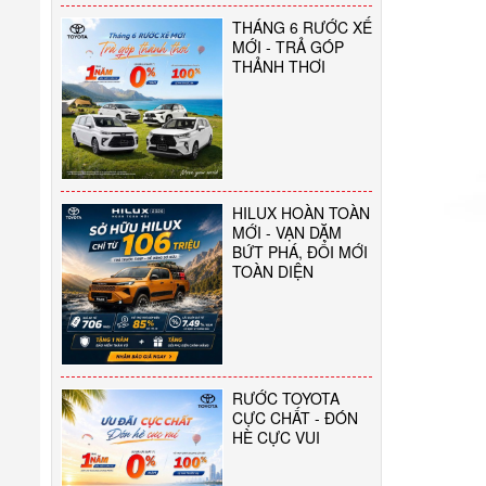
THÁNG 6 RƯỚC XẾ
MỚI - TRẢ GÓP
THẢNH THƠI
HILUX HOÀN TOÀN
MỚI - VẠN DẶM
BỨT PHÁ, ĐỔI MỚI
TOÀN DIỆN
RƯỚC TOYOTA
CỰC CHẤT - ĐÓN
HÈ CỰC VUI