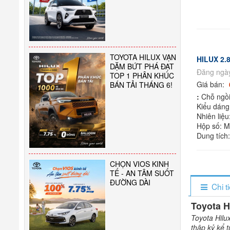
TOYOTA HILUX VẠN
HILUX 2.8
DẶM BỨT PHÁ ĐẠT
Đăng ngày
TOP 1 PHÂN KHÚC
Giá bán:
BÁN TẢI THÁNG 6!
:
Chỗ ngồi
Kiểu dáng:
Nhiên liệu
Hộp số: 
Dung tích
CHỌN VIOS KINH
TẾ - AN TÂM SUỐT
ĐƯỜNG DÀI
Chi t
Toyota H
Toyota Hilu
thập kỷ kể 