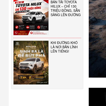
BÁN TẢI TOYOTA
HILUX – CHỈ 130
TRIỆU ĐỒNG, SẴN
SÀNG LÊN ĐƯỜNG
KHI ĐƯỜNG KHÓ
LÀ NƠI BẢN LĨNH
LÊN TIẾNG!