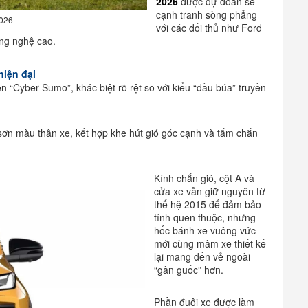
2026
được dự đoán sẽ
cạnh tranh sòng phẳng
2026
với các đối thủ như Ford
ông nghệ cao.
hiện đại
 “Cyber Sumo”, khác biệt rõ rệt so với kiểu “đầu búa” truyền
 sơn màu thân xe, kết hợp khe hút gió góc cạnh và tấm chắn
Kính chắn gió, cột A và
cửa xe vẫn giữ nguyên từ
thế hệ 2015 để đảm bảo
tính quen thuộc, nhưng
hốc bánh xe vuông vức
mới cùng mâm xe thiết kế
lại mang đến vẻ ngoài
“gân guốc” hơn.
Phần đuôi xe được làm