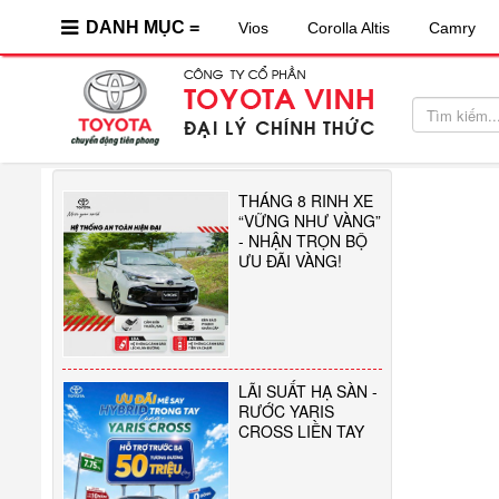
DANH MỤC =
Vios
Corolla Altis
Camry
THÁNG 8 RINH XE
“VỮNG NHƯ VÀNG”
- NHẬN TRỌN BỘ
ƯU ĐÃI VÀNG!
LÃI SUẤT HẠ SÀN -
RƯỚC YARIS
CROSS LIỀN TAY