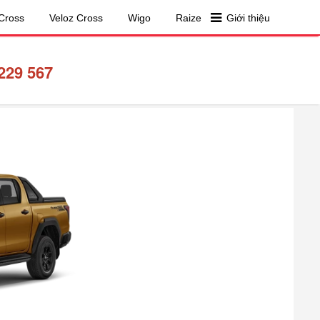
Cross
Veloz Cross
Wigo
Raize
Giới thiệu
229 567