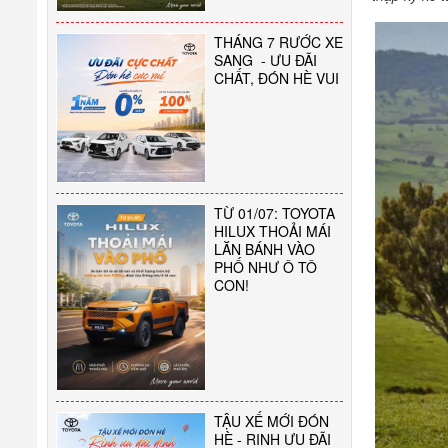
THÁNG 7 RƯỚC XE
SANG - ƯU ĐÃI
CHẤT, ĐÓN HÈ VUI
TỪ 01/07: TOYOTA
HILUX THOẢI MÁI
LĂN BÁNH VÀO
PHỐ NHƯ Ô TÔ
CON!
TẬU XẾ MỚI ĐÓN
HÈ - RINH ƯU ĐÃI