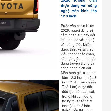
2026: Không gian
thực dụng với công
nghệ màn hình kép
12.3 inch
Bước vào cabin Hilux
2026, người dùng sẽ
cảm nhận sự thay đổi
lớn nhất so với thế hệ
cũ: bảng điều khiển
được thiết kế lại theo
kiểu “hộp” chắc chắn,
kết hợp giữa tính thực
dụng truyền thống và
công nghệ hiện đại.
Màn hình giải trí trung
tâm 12.3 inch (hoặc 8
inch ở bản tiêu chuẩn
Thái Lan) được đặt
độc lập, dễ quan sát,
trong khi cụm đồng
hồ kỹ thuật số 12.3
inch (7 inch ở bản
thấp) hiển thị thông