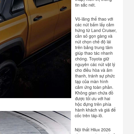
tin sắc nét.
Vô-lăng thể thao với
các nút bấm lấy cảm
hứng từ Land Cruiser,
cần số gọn gàng và
nút chọn chế độ lái
trên bảng trung tâm
giúp thao tác nhanh
chóng. Toyota giữ
nguyên các nút vật lý
cho điều hòa và âm
thanh, tránh sự phức
tạp của màn hình
cảm ứng toàn phần.
Không gian chứa đồ
được tối ưu với hai
hộc đựng trên phía
hành khách và giá để
cốc trên táp-lô.
Nội thất Hilux 2026