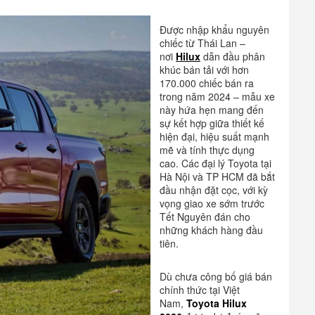
Được nhập khẩu nguyên
chiếc từ Thái Lan –
nơi
Hilux
dẫn đầu phân
khúc bán tải với hơn
170.000 chiếc bán ra
trong năm 2024 – mẫu xe
này hứa hẹn mang đến
sự kết hợp giữa thiết kế
hiện đại, hiệu suất mạnh
mẽ và tính thực dụng
cao. Các đại lý Toyota tại
Hà Nội và TP HCM đã bắt
đầu nhận đặt cọc, với kỳ
vọng giao xe sớm trước
Tết Nguyên đán cho
những khách hàng đầu
tiên.
Dù chưa công bố giá bán
chính thức tại Việt
Nam,
Toyota Hilux